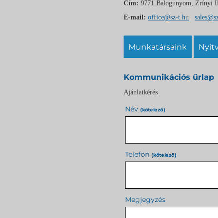
Cím:
9771 Balogunyom, Zrínyi Il
E-mail:
office@sz-t.hu
sales@sz
munkatársaink
nyi
Kommunikációs űrlap
Ajánlatkérés
Név
(kötelező)
Telefon
(kötelező)
Megjegyzés