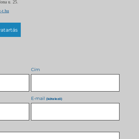
ona u. 25.
-t.hu
tvatartás
Cím
E-mail
(kötelező)