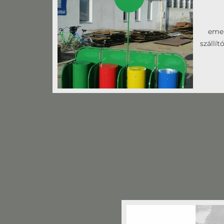
emel
szállít