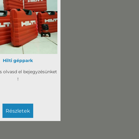
Hilti géppark
és olvasd el bejegyzésünket
!
részletek