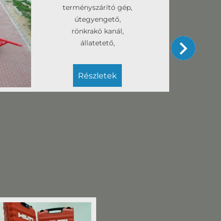
terményszárító gép,
útegyengető,
rönkrakó kanál,
állatetető,
ásóborona,
csemete ültető gép...
részletek