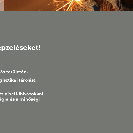
épzeléseket!
s területén.
sztikai tárolást,
s piaci kihívásokkal
gra és a minőségi