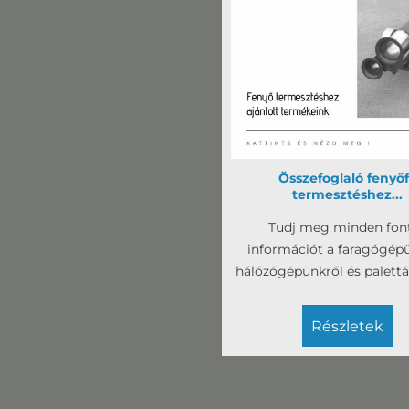
Összefoglaló fenyő
termesztéshez...
Tudj meg minden fon
információt a faragógépü
hálózógépünkről és palettá
részletek