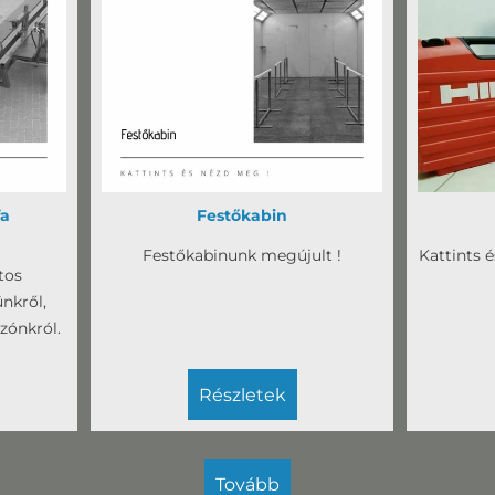
fa
Festőkabin
Festőkabinunk megújult !
Kattints 
tos
nkről,
zónkról.
részletek
tovább