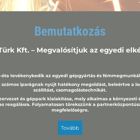
Bemutatkozás
 Türk Kft. – Megvalósítjuk az egyedi elk
-óta tevékenykedik az egyedi gépgyártás és fémmegmunkálá
 számos iparágnak nyújt hatékony megoldást, beleértve a logi
szállítást, csomagolástechnikát.
zervezet és géppark kialakítása, mely alkalmas a környezeti é
s reagálásra. Folyamatosan törekszünk a partnerközpontúsá
megfelelőségre.
tovább