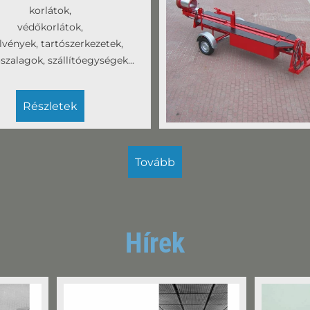
korlátok,
védőkorlátok,
vények, tartószerkezetek,
ószalagok, szállítóegységek...
részletek
tovább
Hírek