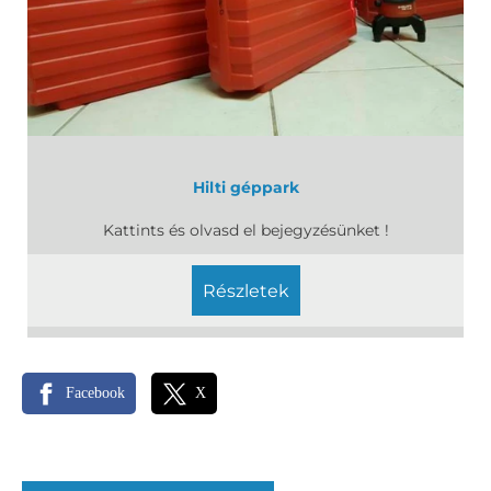
Hilti géppark
Kattints és olvasd el bejegyzésünket !
részletek
Facebook
X