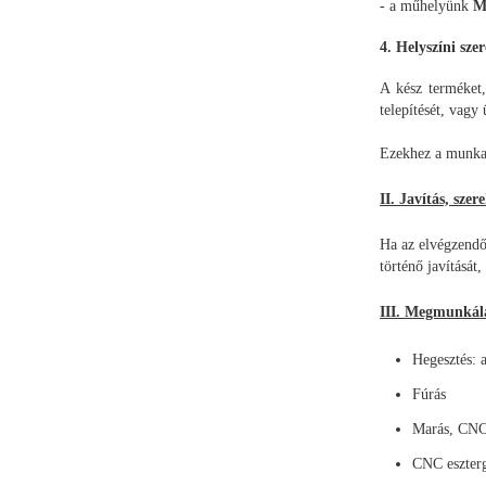
- a műhelyünk
M
4. Helyszíni szer
A kész terméket, 
telepítését, vagy
Ezekhez a munka
II. Javítás, szer
Ha az elvégzendő 
történő javítását,
III. Megmunkál
Hegesztés: 
Fúrás
Marás, CN
CNC eszter