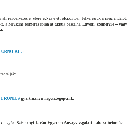
 áll rendelkezésre, előre egyeztetett időpontban felkeressük a megrendelőt,
, a helyszíni felmérés során át tudjuk beszélni.
Egyedi, személyre – vagy
a.
TURNO Kft.
-t.
rantálják:
s
FRONIUS
gyártmányú hegesztőgépeink
,
nk a győri
Széchenyi István Egyetem Anyagvizsgálati Laboratórium
ával