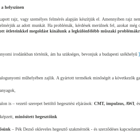
 a helyszínen
apott rajz, vagy személyes felmérés alapján készítjük el. Amennyiben rajz nem
felmérjük az adott munkát. Ha problémák, kérdések merülnek fel, azokat még ott
ott ötleteinkkel megoldást kínálunk a legkülönfélébb műszaki problémákr
unyomi irodánkban történik, ám ha szükséges, bevonjuk a budapesti székhelyű
balogunyomi műhelyében zajlik. A gyártott termékek minőségét a következők ga
panyagok,
alon is – vezető szerepet betöltő hegesztési eljárások:
CMT, impulzus, AWI
; é
 képzett,
minősített hegesztőink
lősünk
– Pék Dezső okleveles hegesztő szakmérnök - és szerződéses kapcsolatu