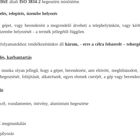
HtE
általi
ISO 3834-2
hegesztési minősítése.
elés, telepítés, üzembe helyezés
gépet, vagy berendezést a megrendelő átveheti a telephelyünkön, vagy kérheti 
 üzembe helyezését - a termék jellegétől függően.
folyamatokhoz rendelkezésünkre áll
három, - erre a célra felszerelt – tehe
elés, karbantartás
munka olyan jellegű, hogy a gépet, berendezést, ami eltörött, meghibásodott, s
 hegesztését, felújítását, alkatrészek, egyes elemek cseréjét, a gép vagy berendezé
ás
acél, rozsdamentes, öntvény, alumínium hegesztése
C megmunkálás
gályozás