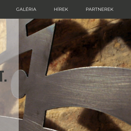
GALÉRIA
HÍREK
PARTNEREK
T.
T.
T.
T.
T.