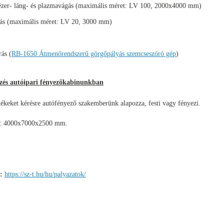
ézer- láng- és plazmavágás (maximális méret: LV 100, 2000x4000 mm)
tás (maximális méret: LV 20, 3000 mm)
ás (
RB-1650 Átmenőrendszerű görgőpályás szemcseszóró gép
)
yezés autóipari fényezőkabinunkban
mékeket kérésre autófényező szakemberünk alapozza, festi vagy fényezi.
e: 4000x7000x2500 mm.
:
https://sz-t.hu/hu/palyazatok/