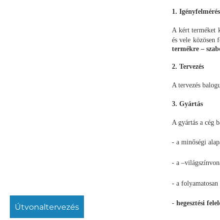
1. Igényfelmérés
A kért terméket k
és vele közösen 
termékre – szab
2. Tervezés
A tervezés balog
3. Gyártás
A gyártás a cég 
- a minőségi ala
- a –világszínvon
- a folyamatosan
-
hegesztési fele
útvonaltervezés