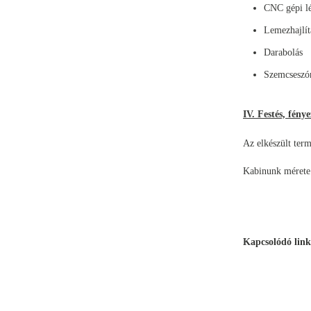
CNC gépi l
Lemezhajlí
Darabolás
Szemcseszór
IV. Festés, fén
Az elkészült ter
Kabinunk méret
Kapcsolódó link