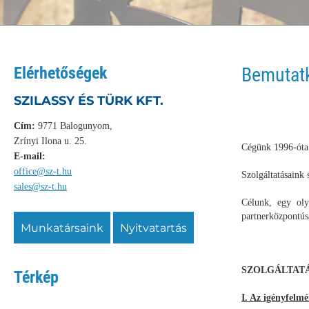
Elérhetőségek
Bemutat
SZILASSY ÉS TÜRK KFT.
Cím:
9771 Balogunyom,
Zrínyi Ilona u. 25.
Cégünk 1996-óta 
E-mail:
office@sz-t.hu
Szolgáltatásaink 
sales@sz-t.hu
Célunk, egy oly
partnerközpontús
munkatársaink
nyitvatartás
SZOLGÁLTAT
Térkép
I. Az igényfelmé