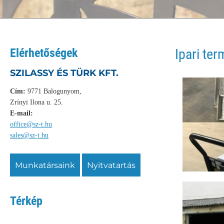
Elérhetőségek
Ipari te
SZILASSY ÉS TÜRK KFT.
Cím:
9771 Balogunyom,
Zrínyi Ilona u. 25.
E-mail:
office@sz-t.hu
sales@sz-t.hu
munkatársaink
nyitvatartás
Térkép