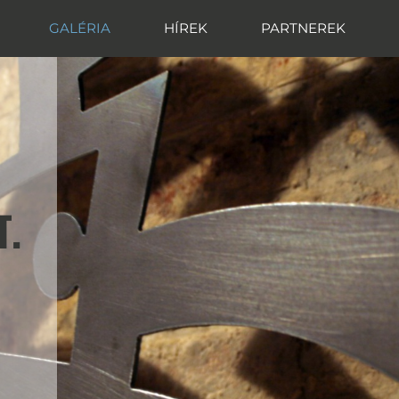
GALÉRIA
HÍREK
PARTNEREK
T.
T.
T.
T.
T.