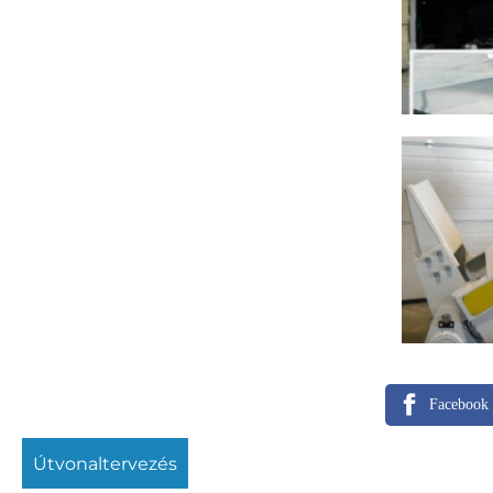
Facebook
útvonaltervezés